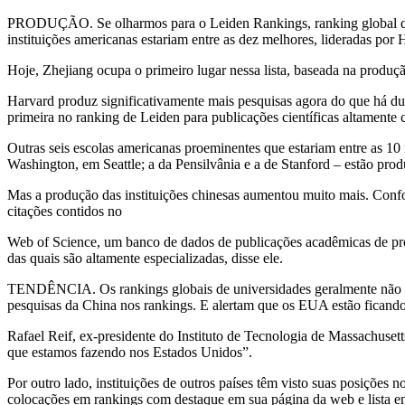
PRODUÇÃO. Se olharmos para o Leiden Rankings, ranking global de u
instituições americanas estariam entre as dez melhores, lideradas por
Hoje, Zhejiang ocupa o primeiro lugar nessa lista, baseada na produção 
Harvard produz significativamente mais pesquisas agora do que há duas
primeira no ranking de Leiden para publicações científicas altamente c
Outras seis escolas americanas proeminentes que estariam entre as 1
Washington, em Seattle; a da Pensilvânia e a de Stanford – estão pro
Mas a produção das instituições chinesas aumentou muito mais. Confo
citações contidos no
Web of Science, um banco de dados de publicações acadêmicas de prop
das quais são altamente especializadas, disse ele.
TENDÊNCIA. Os rankings globais de universidades geralmente não at
pesquisas da China nos rankings. E alertam que os EUA estão ficando 
Rafael Reif, ex-presidente do Instituto de Tecnologia de Massachuset
que estamos fazendo nos Estados Unidos”.
Por outro lado, instituições de outros países têm visto suas posiçõe
colocações em rankings com destaque em sua página da web e lista ent