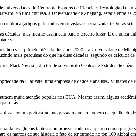
niversidades do Centro de Estudos de Ciência e Tecnologia da Univer
 Harvard. Só uma chinesa, a Universidade de Zhejiang, estaria entre as 
científica (artigos publicados em revistas especializadas). Outras sete 
 décadas, mas mesmo assim caiu para o terceiro lugar. E é a única univ
itadas.
0 melhores na primeira década dos anos 2000 – a Universidade de Michi
duzindo mais pesquisas do que há duas décadas, segundo os cálculos de
rme Mark Neijssel, diretor de serviços do Centro de Estudos de Ciênci
riedade da Clarivate, uma empresa de dados e análises. Milhares de re
raem muita atenção popular nos EUA. Mesmo assim, alguns acadêmicos
para trás.
ts, disse em um podcast no ano passado que “o número e a qualidade do
s nos rankings globais tanto como proeza acadêmica quanto como progre
re os marcos de sua história o fato de ter entrado no top 100 global e