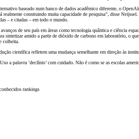
ternativo baseado num banco de dados acadêmico diferente, o OpenAlex
está realmente construindo muita capacidade de pesquisa”, disse Neijss
idas – e citadas – em todo o mundo.
avanços de seu país em áreas como tecnologia quântica e ciência espaci
sintetizar amido a partir de dióxido de carbono em laboratório, o que p
e colheita.
dução científica refletem uma mudança semelhante em direção às institu
 Uso a palavra ‘declínio’ com cuidado. Não é como se as escolas ameri
 conhecidos rankings