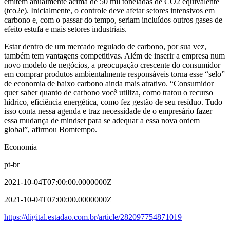
emitem anualmente acima de 50 mil toneladas de CO2 equivalente
(tco2e). Inicialmente, o controle deve afetar setores intensivos em
carbono e, com o passar do tempo, seriam incluídos outros gases de
efeito estufa e mais setores industriais.
Estar dentro de um mercado regulado de carbono, por sua vez,
também tem vantagens competitivas. Além de inserir a empresa num
novo modelo de negócios, a preocupação crescente do consumidor
em comprar produtos ambientalmente responsáveis torna esse “selo”
de economia de baixo carbono ainda mais atrativo. “Consumidor
quer saber quanto de carbono você utiliza, como tratou o recurso
hídrico, eficiência energética, como fez gestão de seu resíduo. Tudo
isso conta nessa agenda e traz necessidade de o empresário fazer
essa mudança de mindset para se adequar a essa nova ordem
global”, afirmou Bomtempo.
Economia
pt-br
2021-10-04T07:00:00.0000000Z
2021-10-04T07:00:00.0000000Z
https://digital.estadao.com.br/article/282097754871019