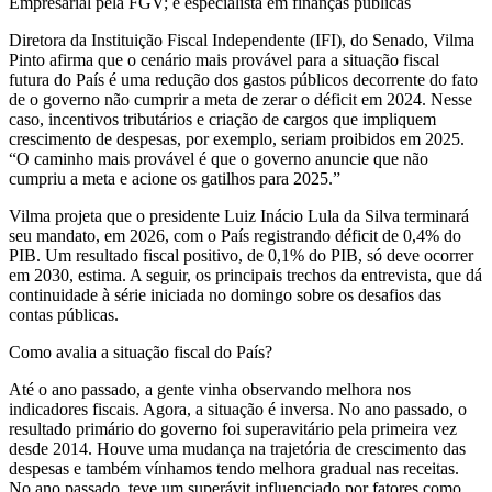
Empresarial pela FGV; é especialista em finanças públicas
Diretora da Instituição Fiscal Independente (IFI), do Senado, Vilma
Pinto afirma que o cenário mais provável para a situação fiscal
futura do País é uma redução dos gastos públicos decorrente do fato
de o governo não cumprir a meta de zerar o déficit em 2024. Nesse
caso, incentivos tributários e criação de cargos que impliquem
crescimento de despesas, por exemplo, seriam proibidos em 2025.
“O caminho mais provável é que o governo anuncie que não
cumpriu a meta e acione os gatilhos para 2025.”
Vilma projeta que o presidente Luiz Inácio Lula da Silva terminará
seu mandato, em 2026, com o País registrando déficit de 0,4% do
PIB. Um resultado fiscal positivo, de 0,1% do PIB, só deve ocorrer
em 2030, estima. A seguir, os principais trechos da entrevista, que dá
continuidade à série iniciada no domingo sobre os desafios das
contas públicas.
Como avalia a situação fiscal do País?
Até o ano passado, a gente vinha observando melhora nos
indicadores fiscais. Agora, a situação é inversa. No ano passado, o
resultado primário do governo foi superavitário pela primeira vez
desde 2014. Houve uma mudança na trajetória de crescimento das
despesas e também vínhamos tendo melhora gradual nas receitas.
No ano passado, teve um superávit influenciado por fatores como