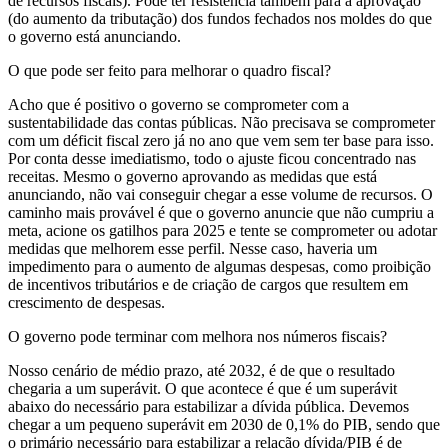
de recursos fiscais). Pode ter resistência também para a aprovação
(do aumento da tributação) dos fundos fechados nos moldes do que
o governo está anunciando.
O que pode ser feito para melhorar o quadro fiscal?
Acho que é positivo o governo se comprometer com a
sustentabilidade das contas públicas. Não precisava se comprometer
com um déficit fiscal zero já no ano que vem sem ter base para isso.
Por conta desse imediatismo, todo o ajuste ficou concentrado nas
receitas. Mesmo o governo aprovando as medidas que está
anunciando, não vai conseguir chegar a esse volume de recursos. O
caminho mais provável é que o governo anuncie que não cumpriu a
meta, acione os gatilhos para 2025 e tente se comprometer ou adotar
medidas que melhorem esse perfil. Nesse caso, haveria um
impedimento para o aumento de algumas despesas, como proibição
de incentivos tributários e de criação de cargos que resultem em
crescimento de despesas.
O governo pode terminar com melhora nos números fiscais?
Nosso cenário de médio prazo, até 2032, é de que o resultado
chegaria a um superávit. O que acontece é que é um superávit
abaixo do necessário para estabilizar a dívida pública. Devemos
chegar a um pequeno superávit em 2030 de 0,1% do PIB, sendo que
o primário necessário para estabilizar a relação dívida/PIB é de