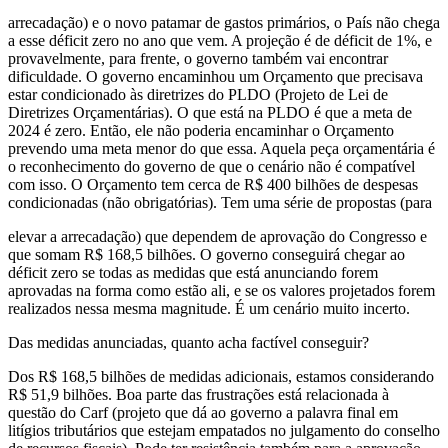
arrecadação) e o novo patamar de gastos primários, o País não chega
a esse déficit zero no ano que vem. A projeção é de déficit de 1%, e
provavelmente, para frente, o governo também vai encontrar
dificuldade. O governo encaminhou um Orçamento que precisava
estar condicionado às diretrizes do PLDO (Projeto de Lei de
Diretrizes Orçamentárias). O que está na PLDO é que a meta de
2024 é zero. Então, ele não poderia encaminhar o Orçamento
prevendo uma meta menor do que essa. Aquela peça orçamentária é
o reconhecimento do governo de que o cenário não é compatível
com isso. O Orçamento tem cerca de R$ 400 bilhões de despesas
condicionadas (não obrigatórias). Tem uma série de propostas (para
elevar a arrecadação) que dependem de aprovação do Congresso e
que somam R$ 168,5 bilhões. O governo conseguirá chegar ao
déficit zero se todas as medidas que está anunciando forem
aprovadas na forma como estão ali, e se os valores projetados forem
realizados nessa mesma magnitude. É um cenário muito incerto.
Das medidas anunciadas, quanto acha factível conseguir?
Dos R$ 168,5 bilhões de medidas adicionais, estamos considerando
R$ 51,9 bilhões. Boa parte das frustrações está relacionada à
questão do Carf (projeto que dá ao governo a palavra final em
litígios tributários que estejam empatados no julgamento do conselho